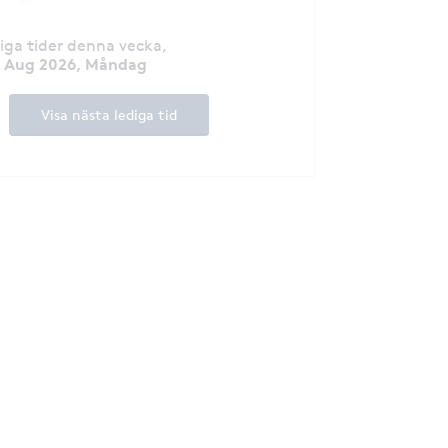
diga tider denna vecka
,
7 Aug 2026, Måndag
Visa nästa lediga tid