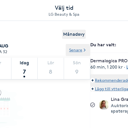
Välj tid
LG Beauty & Spa
Månadsvy
Du har valt
:
 AUG
Senare
A 32
Dermalogica PRO 
r
Idag
Lör
Sön
60 min
,
1 200 kr
·
7
8
9
Rekommenderade 
Lägg till ytterlig
Lina Gr
Auktori
spatera