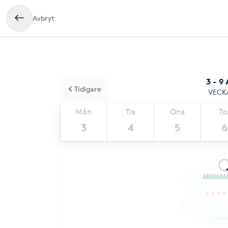
Avbryt
3 - 9
Tidigare
VECK
Mån
Tis
Ons
To
3
4
5
6