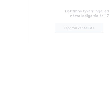
Det finns tyvärr inga le
1
nästa lediga tid är
:
Lägg till väntelista