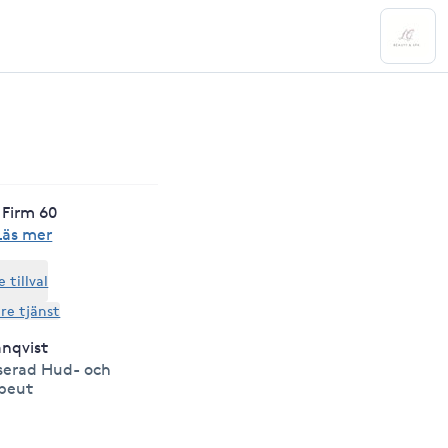
Firm 60
Läs mer
tillval
are tjänst
anqvist
serad Hud- och
peut