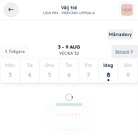
Välj tid
LIDA PIN - PIERCING UPPSALA
Månadsvy
3 - 9 AUG
Tidigare
Senare
VECKA 32
Mån
Tis
Ons
Tor
Fre
Idag
Sön
3
4
5
6
7
8
9