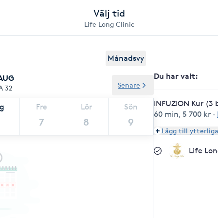
Välj tid
Life Long Clinic
Månadsvy
Du har valt
:
 AUG
Senare
A 32
INFUZION Kur (3 
ag
Fre
Lör
Sön
60 min
,
5 700 kr
·
7
8
9
Lägg till ytterlig
Life Lon