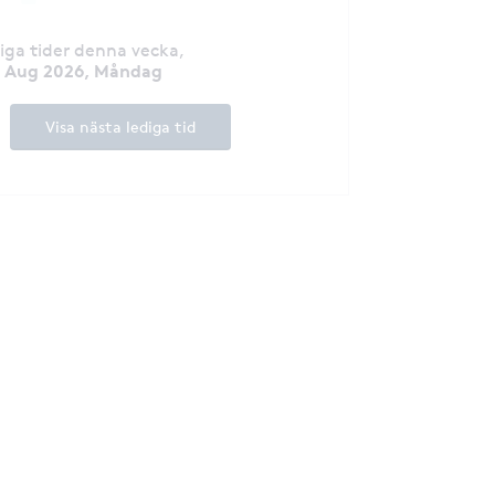
diga tider denna vecka
,
0 Aug 2026, Måndag
Visa nästa lediga tid