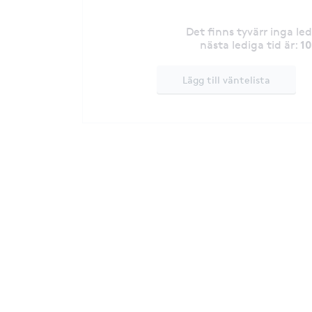
Det finns tyvärr inga le
1
nästa lediga tid är
:
Lägg till väntelista