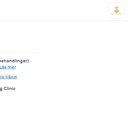
behandlingar)
Läs mer
are tjänst
g Clinic