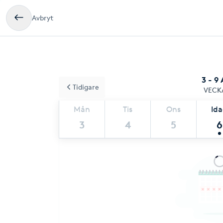
Avbryt
3 - 9
Tidigare
VECK
Mån
Tis
Ons
Id
3
4
5
6