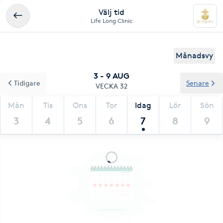
Välj tid
Life Long Clinic
Månadsvy
3 - 9 AUG
Tidigare
Senare
VECKA 32
Mån
Tis
Ons
Tor
Idag
Lör
Sön
3
4
5
6
7
8
9