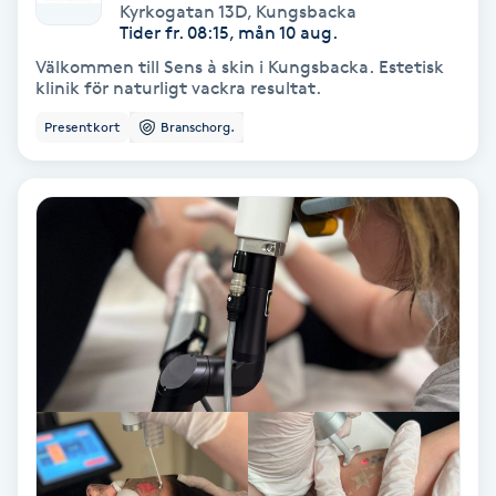
Laserbehandling
Kyrkogatan 13D
,
Kungsbacka
Tider fr. 08:15, mån 10 aug.
Lashlift Keratin
Välkommen till Sens à skin i Kungsbacka. Estetisk
klinik för naturligt vackra resultat.
LED-ljusterapi
Presentkort
Branschorg.
Liktornar
LPG
LPG-behandling
LPG-massage
Luggklippning