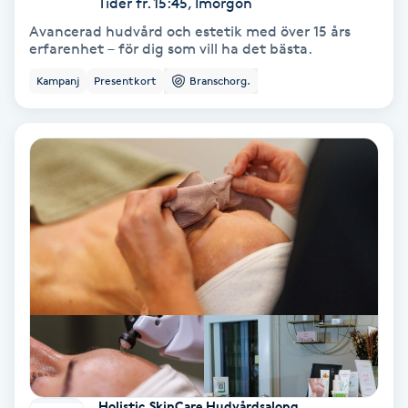
Tider fr. 15:45, Imorgon
Avancerad hudvård och estetik med över 15 års
Spa
erfarenhet – för dig som vill ha det bästa.
Kampanj
Presentkort
Branschorg.
Spa manikyr & pedikyr
Spa-manikyr
Spa-pedikyr
Spraytan
Stylist
Sugaring
Svensk massage
Holistic SkinCare Hudvårdsalong