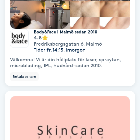
Tvätt & Fön
V
Vaccination
Body&Face i Malmö sedan 2010
4.8
Vampyrbehandling
Fredriksbergsgatan 6
,
Malmö
Tider fr. 14:15, Imorgon
Välkomna! Vi är din hållplats för laser, spraytan,
Vaxning
microblading, IPL, hudvård-sedan 2010.
Betala senare
Vaxning brasiliansk
Veterinär
Vibrationsmassage
Vinyasa Yoga