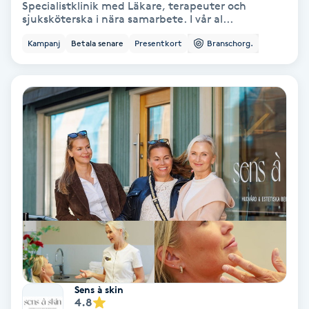
Specialistklinik med Läkare, terapeuter och
sjuksköterska i nära samarbete. I vår al...
Koppningsmassage
Kampanj
Betala senare
Presentkort
Branschorg.
Kosmetisk tatuering
Kostrådgivning
Kroppsinpackning
Kroppspeeling
Käkledsbehandling
Kärlbehandling
L
Sens à skin
4.8