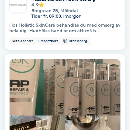
4.9
Svettbehandling
Brogatan 2B
,
Mölndal
Tider fr. 09:00, Imorgon
T
Hos Holistic SkinCare behandlas du med omsorg av
hela dig. Hudhälsa handlar om att må b...
Tuina-massage
Betala senare
Presentkort
Branschorg.
Taktil massage
Tandblekning
Tandläkare
Tatuering
Tatueringsborttagning