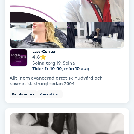
Osteopati
P
Paraffinbehandling
Pedikyr
LaserCenter
4.8
Solna torg 19
,
Solna
Pensionärklippning
Tider fr. 10:00, mån 10 aug.
Allt inom avancerad estetisk hudvård och
Permanent
kosmetisk kirurgi sedan 2004
Betala senare
Presentkort
Permanent hårborttagning
Permanent ögonbrynsmakeup
Personal shopper