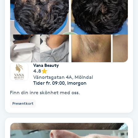
Hollywood Peel
Hot Stone Massage
Hot yoga
Hudföryngring
Vana Beauty
4.8
Huduppstramning
Vänortsgatan 4A
,
Mölndal
Tider fr. 09:00, Imorgon
Hudvård
Finn din inre skönhet med oss.
Presentkort
Hyaluronsyra
Hyperhidros