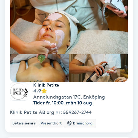
PRP (Platelet Rich Plasma)
PRX-T33
Psoriasis
PT
R
Klinik Petite
Radiofrekvens
4.9
Annelundsgatan 17C
,
Enköping
Tider fr. 10:00, mån 10 aug.
Rakning
Klinik Petite AB org nr: 559267-2744
Betala senare
Presentkort
Branschorg.
Reflexologi