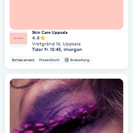
Volymfransar
Vårtor
Skin Care Uppsala
Y
4.8
Vretgränd 16
,
Uppsala
Yin Yoga
Tider fr. 10:45, Imorgon
Betala senare
Presentkort
Branschorg.
Yoga
Yoga Nidra
Yogamassage
Z
Zonterapi