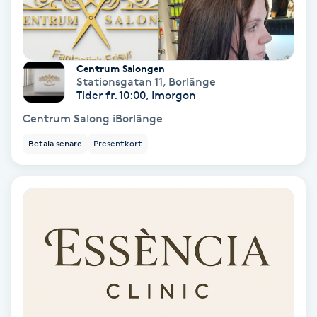
Medium
Megavolymfransar
Centrum Salongen
Stationsgatan 11
,
Borlänge
Tider fr. 10:00, Imorgon
Melasma
Centrum Salong iBorlänge
Mesoterapi
Betala senare
Presentkort
MicroPen
Microshading
Mixfransar
N
Nagelförlängning