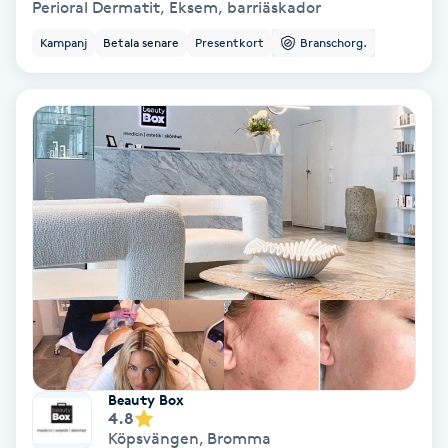
Perioral Dermatit, Eksem, barriäskador
Color correction
Kampanj
Betala senare
Presentkort
Branschorg.
Cryoterapi
D
Damklippning
Dermapen
Diamantslipning
E
Enzympeeling
Extensions
Beauty Box
4.8
Köpsvängen
,
Bromma