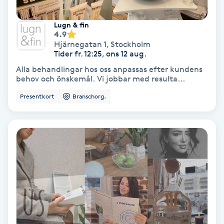
Terapi
Lugn & fin
Thaimassage
4.9
Hjärnegatan 1
,
Stockholm
Tider fr. 12:25, ons 12 aug.
Toning
Alla behandlingar hos oss anpassas efter kundens
behov och önskemål. Vi jobbar med resulta...
Torr hårbotten
Presentkort
Branschorg.
Torrborstning
Triggerpunktsmassage
Trådning
Träning