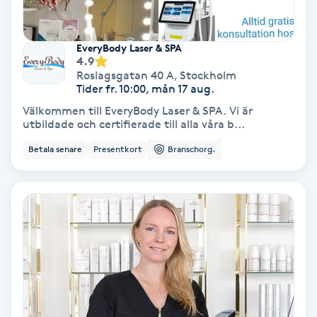
Nagelvård
EveryBody Laser & SPA
4.9
Roslagsgatan 40 A
,
Stockholm
Naglar borttagning
Tider fr. 10:00, mån 17 aug.
Välkommen till EveryBody Laser & SPA. Vi är
Naglar reparation
utbildade och certifierade till alla våra b...
Betala senare
Presentkort
Branschorg.
Naprapati
Navelpiercing
NBE-massage
Ny frisyr
O