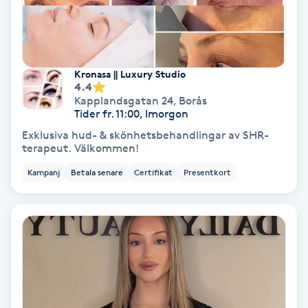
Färgning
Föning
Kronasa || Luxury Studio
G
4.4
Kapplandsgatan 24
,
Borås
Gel naglar
Tider fr. 11:00, Imorgon
Exklusiva hud- & skönhetsbehandlingar av SHR-
terapeut. Välkommen!
Gelenaglar
Kampanj
Betala senare
Certifikat
Presentkort
Gellack
Gellack med förstärkning
Gravidmassage
Gravidyoga