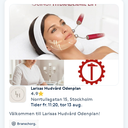
Regndroppsmassage
Reiki
Reikihealing
Reiki massage
Restorative Yoga
Rosacea
Larisas Hudvård Odenplan
4.9
Rosenmetoden
Norrtullsgatan 15
,
Stockholm
Tider fr. 11:20, tor 13 aug.
Välkommen till Larisas Hudvård Odenplan!
Ryggmassage
Branschorg.
S