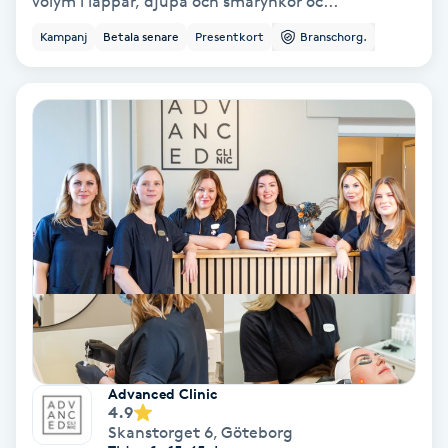
volym i läppar, djupa och smårynkor oc...
Skoinlägg
Kampanj
Betala senare
Presentkort
Branschorg.
Skägg
Skäggfärgning
Skäggklippning
Skäggtrimmning
Skönhet
Slingor
Advanced Clinic
4.9
Sockring
Skanstorget 6
,
Göteborg