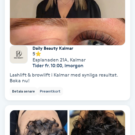
Gruppträning
Gua Sha-massage
H
Daily Beauty Kalmar
5
Hatha Yoga
Esplanaden 21A
,
Kalmar
Tider fr. 10:00, Imorgon
Headspa
Lashlift & browlift i Kalmar med synliga resultat.
Boka nu!
Healing
Betala senare
Presentkort
Herrklippning
HIFU