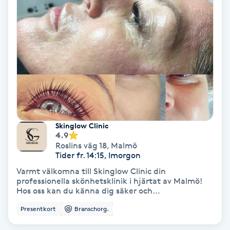
Hypnos
Hårborttagning
Hårbottenbehandling
Hårförlängning
Hårvård
Skinglow Clinic
4.9
Roslins väg 18
,
Malmö
Hälsa
Tider fr. 14:15, Imorgon
Varmt välkomna till Skinglow Clinic din
professionella skönhetsklinik i hjärtat av Malmö!
Hälsprickor
Hos oss kan du känna dig säker och
I
omhändertagen. Vi som jobbar är auktoriserade
Presentkort
Branschorg.
hud och bryn specialister med års erfarenhet inom
branschen. För att ta del av våra erbjudande och
Idrottsmassage
nyheter följ oss gärna på Instagram,