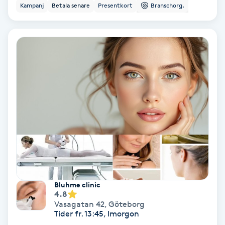
Kampanj
Betala senare
Presentkort
Branschorg.
Keratinbehandling
Kinesiologi
Kinesisk medicin
Kiropraktik
Klangmassage
Klippning
Bluhme clinic
Klippning & Slingor
4.8
Vasagatan 42
,
Göteborg
Tider fr. 13:45, Imorgon
Klippning ungdom