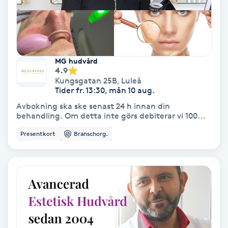
Olaplex
Olaplexbehandling
MG hudvård
Ombre
4.9
Kungsgatan 25B
,
Luleå
Tider fr. 13:30, mån 10 aug.
Ombre brows
Avbokning ska ske senast 24 h innan din
behandling. Om detta inte görs debiterar vi 100...
Ombre naglar
Presentkort
Branschorg.
Optiker
Ortobionomi
Ortopedi