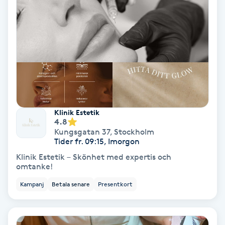
Personlig tränare
Picolaser
Piercing
Pigmentbehandling
Klinik Estetik
4.8
Kungsgatan 37
,
Stockholm
Pigmentfläckar
Tider fr. 09:15, Imorgon
Klinik Estetik – Skönhet med expertis och
Plastikkirurgi
omtanke!
Kampanj
Betala senare
Presentkort
Powder brows
Power Yoga