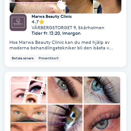
Fransförlängning Volym
Marwa Beauty Clinic
4.7
Fransk manikyr
VÅRBERGSTORGET 9
,
Skärholmen
Tider fr. 13:20, Imorgon
Fransrengöring
Hos Marwa Beauty Clinic kan du med hjälp av
moderna behandlingstekniker bli den bästa v...
Frekvensterapi
Betala senare
Presentkort
Friskvård
Friskvårdsmassage
Frisör
Funktionsanalys