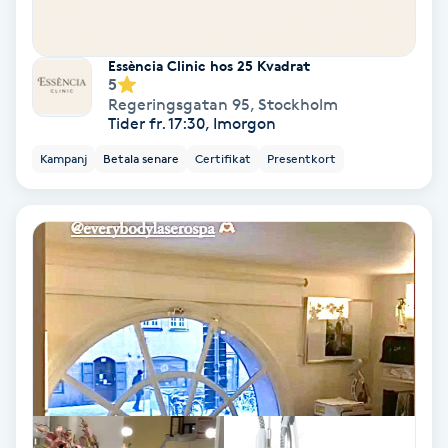
Nagelförlängning akryl
Essència Clinic hos 25 Kvadrat
5
Regeringsgatan 95
,
Stockholm
Nagelförlängning gelé
Tider fr. 17:30, Imorgon
Kampanj
Betala senare
Certifikat
Presentkort
Nagelförlängning glasfiber
Nagelförlängning silke
Nagelförstärkning
Nagelklippning
Nagelsvamp
Nageltrång