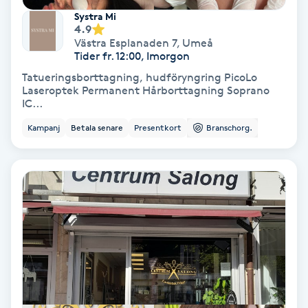
Lymfmassage
Systra Mi
4.9
Läpptatuering
Västra Esplanaden 7
,
Umeå
Tider fr. 12:00, Imorgon
M
Tatueringsborttagning, hudföryngring PicoLo
Laseroptek Permanent Hårborttagning Soprano
Makeup
IC...
Kampanj
Betala senare
Presentkort
Branschorg.
Manikyr & Pedikyr
Massage
Medial vägledning
Medicinsk massage
Meditation