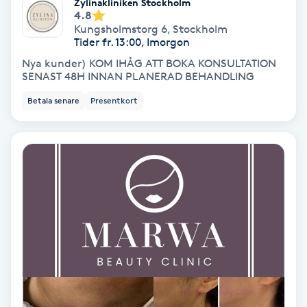
Zylinakliniken Stockholm
4.8
Fotmassage
Kungsholmstorg 6
,
Stockholm
Tider fr. 13:00, Imorgon
Fotsvamp
Nya kunder) KOM IHÅG ATT BOKA KONSULTATION
SENAST 48H INNAN PLANERAD BEHANDLING
Fotvård
Betala senare
Presentkort
Fransar
Fransborttagning
Fransfärgning
Fransförlängning
Fransförlängning Megavolym