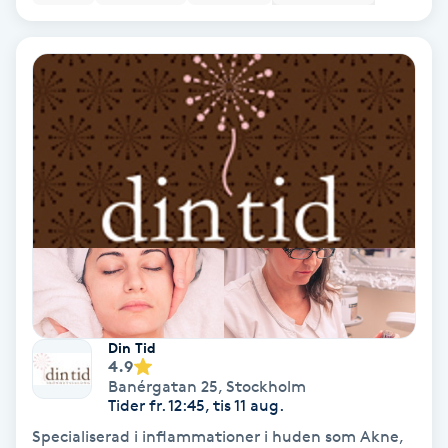
Bottenfärg
Brynformning
Brynfärgning
Brynplockning
Bröllopsuppsättning
C
Celluliter
Din Tid
4.9
Banérgatan 25
,
Stockholm
Coachning
Tider fr. 12:45, tis 11 aug.
Specialiserad i inflammationer i huden som Akne,