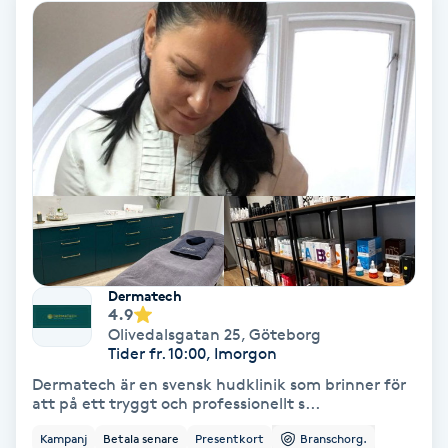
Ansiktsbehandling djuprengörande
B
Babylights
Balayage
Bambumassage
Barber
Dermatech
4.9
Barnklippning
Olivedalsgatan 25
,
Göteborg
Tider fr. 10:00, Imorgon
BIAB
Dermatech är en svensk hudklinik som brinner för
att på ett tryggt och professionellt s...
Blowout
Kampanj
Betala senare
Presentkort
Branschorg.