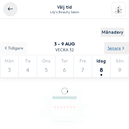
Välj tid
Lily's Beauty Salon
Månadsvy
3 - 9 AUG
Tidigare
Senare
VECKA 32
Mån
Tis
Ons
Tor
Fre
Idag
Sön
3
4
5
6
7
8
9