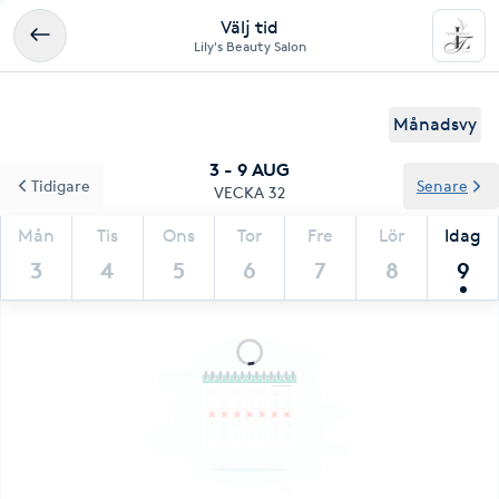
Välj tid
Lily's Beauty Salon
Månadsvy
3 - 9 AUG
Tidigare
Senare
VECKA 32
Mån
Tis
Ons
Tor
Fre
Lör
Idag
3
4
5
6
7
8
9