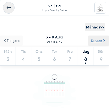
Välj tid
Lily's Beauty Salon
Månadsvy
3 - 9 AUG
Tidigare
Senare
VECKA 32
Mån
Tis
Ons
Tor
Fre
Idag
Sön
3
4
5
6
7
8
9