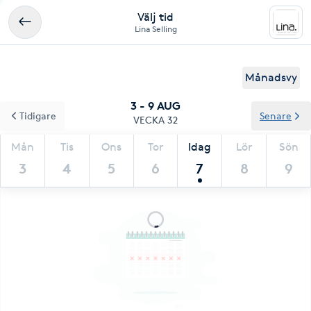
Välj tid
Lina Selling
Månadsvy
3 - 9 AUG
Tidigare
Senare
VECKA 32
Mån
Tis
Ons
Tor
Idag
Lör
Sön
3
4
5
6
7
8
9