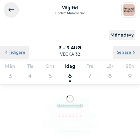
Välj tid
Lindex Manglerud
Månadsvy
3 - 9 AUG
Tidigare
Senare
VECKA 32
Mån
Tis
Ons
Idag
Fre
Lör
Sön
3
4
5
6
7
8
9