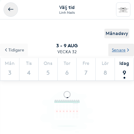
Välj tid
Linh Nails
Månadsvy
3 - 9 AUG
Tidigare
Senare
VECKA 32
Mån
Tis
Ons
Tor
Fre
Lör
Idag
3
4
5
6
7
8
9