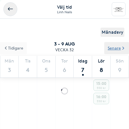
Välj tid
Linh Nails
Månadsvy
3 - 9 AUG
Tidigare
Senare
VECKA 32
Mån
Tis
Ons
Tor
Idag
Lör
Sön
3
4
5
6
7
8
9
15:00
550 kr
16:00
550 kr