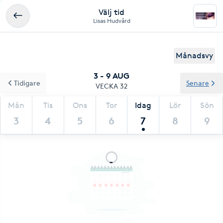
Välj tid
Lisas Hudvård
Månadsvy
3 - 9 AUG
Tidigare
Senare
VECKA 32
Mån
Tis
Ons
Tor
Idag
Lör
Sön
3
4
5
6
7
8
9