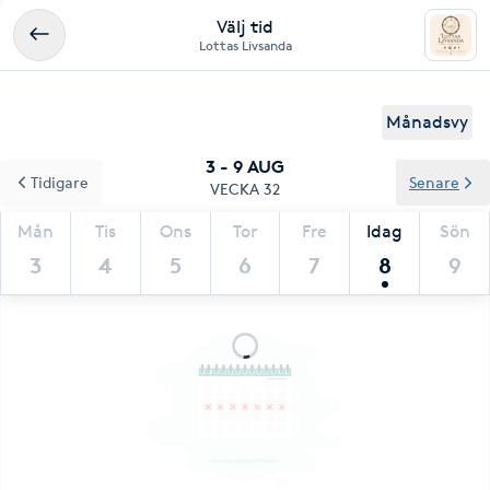
Välj tid
Lottas Livsanda
Månadsvy
3 - 9 AUG
Tidigare
Senare
VECKA 32
Mån
Tis
Ons
Tor
Fre
Idag
Sön
3
4
5
6
7
8
9