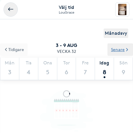
Välj tid
LouGrace
Månadsvy
3 - 9 AUG
Tidigare
Senare
VECKA 32
Mån
Tis
Ons
Tor
Fre
Idag
Sön
3
4
5
6
7
8
9