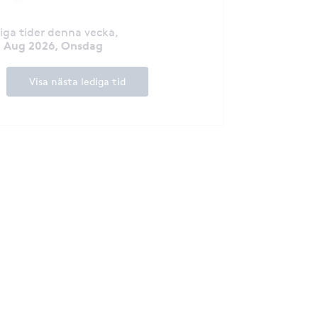
diga tider denna vecka
,
2 Aug 2026, Onsdag
Visa nästa lediga tid