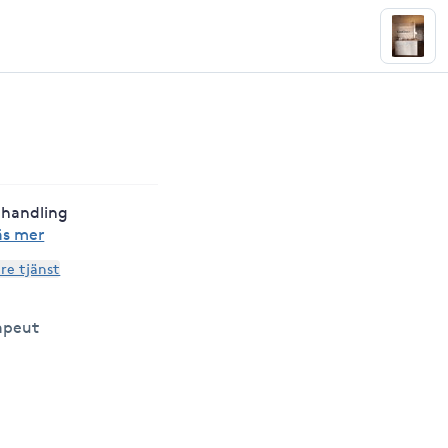
ehandling
äs mer
are tjänst
apeut