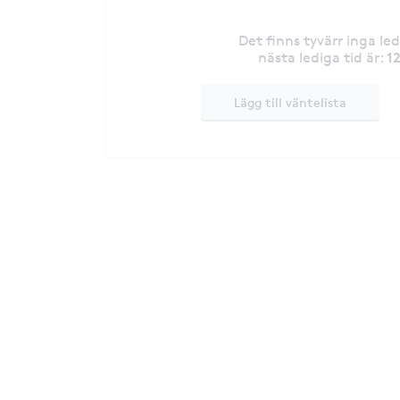
Det finns tyvärr inga le
1
nästa lediga tid är
:
Lägg till väntelista