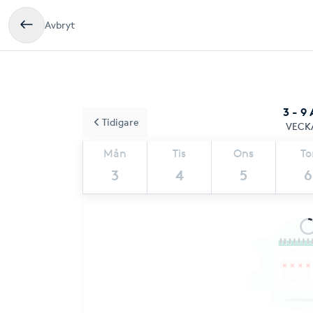
Avbryt
3 - 9
Tidigare
VECK
Mån
Tis
Ons
To
3
4
5
6