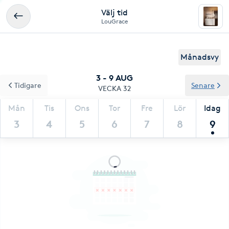
Välj tid
LouGrace
Månadsvy
3 - 9 AUG
Tidigare
Senare
VECKA 32
Mån
Tis
Ons
Tor
Fre
Lör
Idag
3
4
5
6
7
8
9