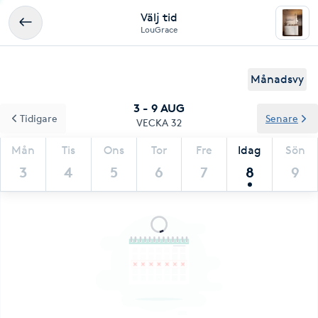
Välj tid
LouGrace
Månadsvy
3 - 9 AUG
Tidigare
Senare
VECKA 32
Mån
Tis
Ons
Tor
Fre
Idag
Sön
3
4
5
6
7
8
9