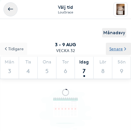
Välj tid
LouGrace
Månadsvy
3 - 9 AUG
Tidigare
Senare
VECKA 32
Mån
Tis
Ons
Tor
Idag
Lör
Sön
3
4
5
6
7
8
9