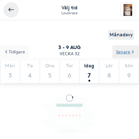
Välj tid
LouGrace
Månadsvy
3 - 9 AUG
Tidigare
Senare
VECKA 32
Mån
Tis
Ons
Tor
Idag
Lör
Sön
3
4
5
6
7
8
9