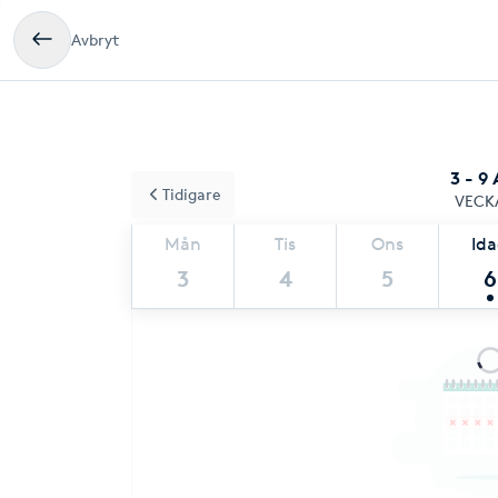
Avbryt
3 - 9
Tidigare
VECK
Mån
Tis
Ons
Id
3
4
5
6