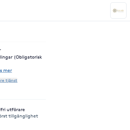
r
ingar (Obligatorisk
s mer
are tjänst
lfri utförare
örst tillgänglighet