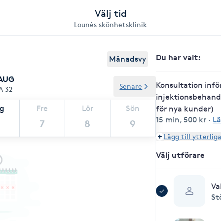
Välj tid
Lounès skönhetsklinik
Du har valt
:
Månadsvy
 AUG
Konsultation infö
Senare
A 32
injektionsbehandl
ag
Fre
Lör
Sön
för nya kunder)
15 min
,
500 kr
·
Lä
7
8
9
Lägg till ytterlig
Välj utförare
Va
St