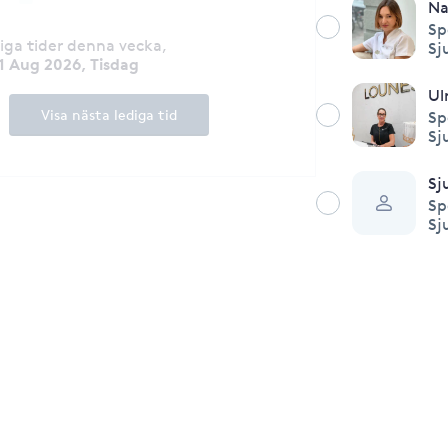
Na
Sp
diga tider denna vecka
,
Sj
1 Aug 2026, Tisdag
Ul
Visa nästa lediga tid
Sp
Sj
Sj
Sp
Sj