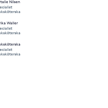
talie Nilsen
ecialist
uksköterska
rika Waller
ecialist
uksköterska
uksköterska
ecialist
uksköterska