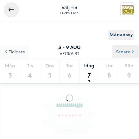
Välj tid
Lucky Face
Månadsvy
3 - 9 AUG
Tidigare
Senare
VECKA 32
Mån
Tis
Ons
Tor
Idag
Lör
Sön
3
4
5
6
7
8
9