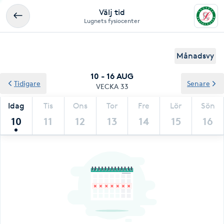
Välj tid
Lugnets fysiocenter
Månadsvy
10 - 16 AUG
Tidigare
Senare
VECKA 33
Idag
Tis
Ons
Tor
Fre
Lör
Sön
10
11
12
13
14
15
16