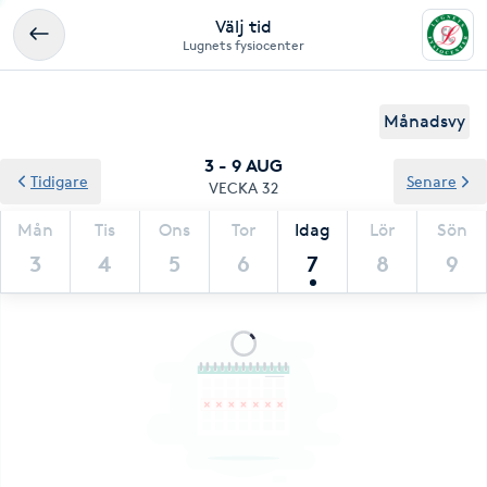
Välj tid
Lugnets fysiocenter
Månadsvy
3 - 9 AUG
Tidigare
Senare
VECKA 32
Mån
Tis
Ons
Tor
Idag
Lör
Sön
3
4
5
6
7
8
9