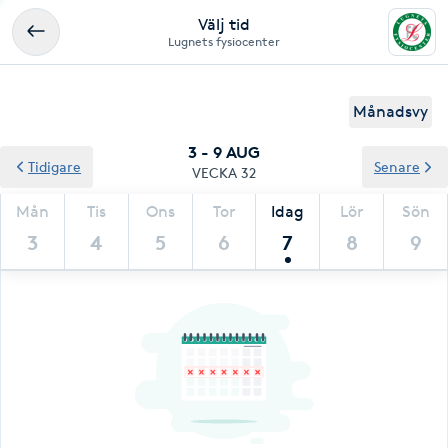
Välj tid
Lugnets fysiocenter
Månadsvy
3 - 9 AUG
Tidigare
Senare
VECKA 32
Mån
Tis
Ons
Tor
Idag
Lör
Sön
3
4
5
6
7
8
9