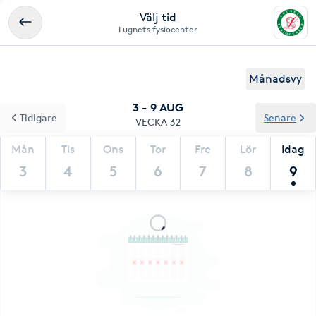
Välj tid
Lugnets fysiocenter
Månadsvy
3 - 9 AUG
Tidigare
Senare
VECKA 32
Mån
Tis
Ons
Tor
Fre
Lör
Idag
3
4
5
6
7
8
9