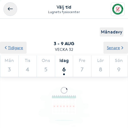
Välj tid
Lugnets fysiocenter
Månadsvy
3 - 9 AUG
Tidigare
Senare
VECKA 32
Mån
Tis
Ons
Idag
Fre
Lör
Sön
3
4
5
6
7
8
9