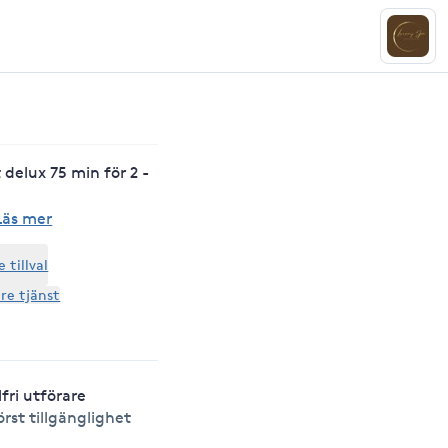
delux 75 min för 2 -
Läs mer
tillval
are tjänst
lfri utförare
örst tillgänglighet