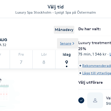
Välj tid
Luxury Spa Stockholm - Lyxigt Spa på Östermalm
Du har valt
:
Månadsvy
 AUG
Luxury treatment 
Senare
A 32
25%
75 min
,
1 346 kr
·
r
Fre
Lör
Idag
7
8
9
Rekommenderade 
Lägg till ytterlig
Välj utförare
Va
St