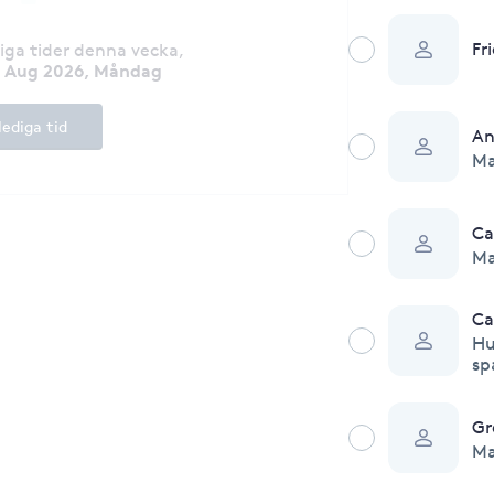
Fr
diga tider denna vecka
,
0 Aug 2026, Måndag
lediga tid
An
Ma
Ca
Ma
Ca
Hu
sp
Gr
Ma