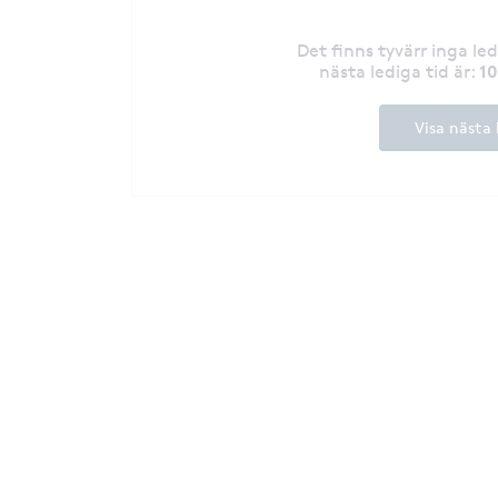
Det finns tyvärr inga le
1
nästa lediga tid är
:
Visa nästa 