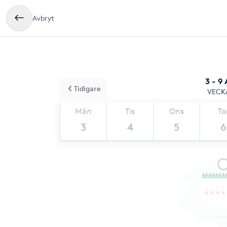
Avbryt
3 - 9
Tidigare
VECK
Mån
Tis
Ons
To
3
4
5
6