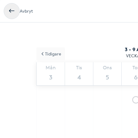
Avbryt
3 - 9
Tidigare
VECK
Mån
Tis
Ons
To
3
4
5
6