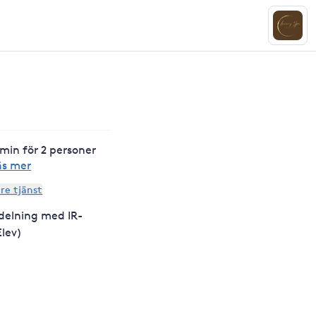
 min för 2 personer
äs mer
are tjänst
delning med IR-
Elev)