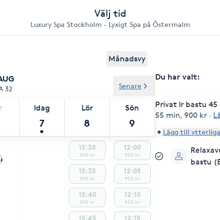
Välj tid
Luxury Spa Stockholm - Lyxigt Spa på Östermalm
Månadsvy
Du har valt
:
 AUG
Senare
A 32
Privat Ir bastu 45
r
Idag
Lör
Sön
55 min
,
900 kr
·
L
7
8
9
Lägg till ytterlig
15:30
12:00
Relaxav
900 kr
900 kr
bastu (
15:35
12:05
900 kr
900 kr
15:40
12:10
900 kr
900 kr
15:45
12:15