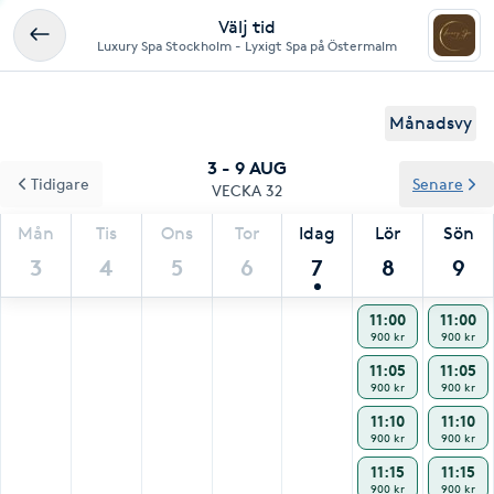
Välj tid
Luxury Spa Stockholm - Lyxigt Spa på Östermalm
Månadsvy
3 - 9 AUG
Tidigare
Senare
VECKA 32
Mån
Tis
Ons
Tor
Idag
Lör
Sön
3
4
5
6
7
8
9
11:00
11:00
900 kr
900 kr
11:05
11:05
900 kr
900 kr
11:10
11:10
900 kr
900 kr
11:15
11:15
900 kr
900 kr