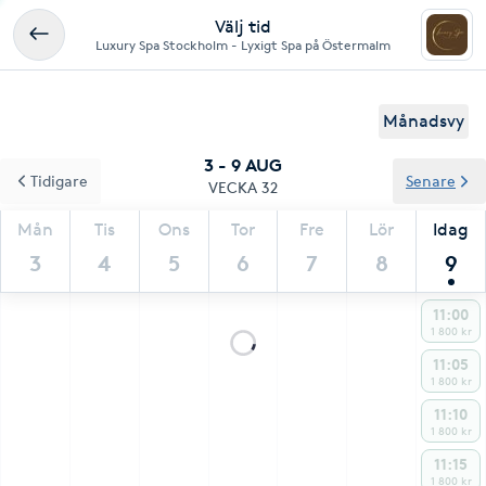
Välj tid
Luxury Spa Stockholm - Lyxigt Spa på Östermalm
Månadsvy
3 - 9 AUG
Tidigare
Senare
VECKA 32
Mån
Tis
Ons
Tor
Fre
Lör
Idag
3
4
5
6
7
8
9
11:00
1 800 kr
11:05
1 800 kr
11:10
1 800 kr
11:15
1 800 kr