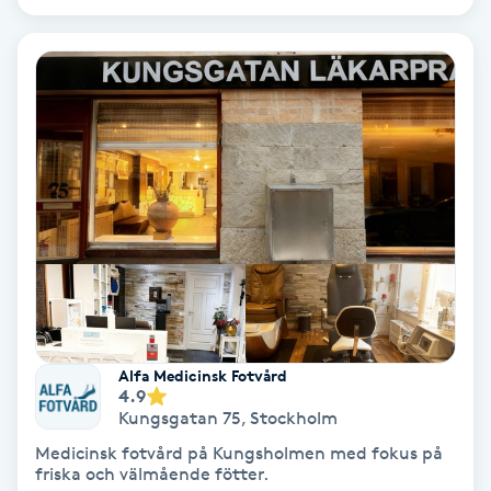
Color correction
Cryoterapi
D
Damklippning
Dermapen
Diamantslipning
E
Enzympeeling
Alfa Medicinsk Fotvård
4.9
Kungsgatan 75
,
Stockholm
Extensions
Medicinsk fotvård på Kungsholmen med fokus på
friska och välmående fötter.