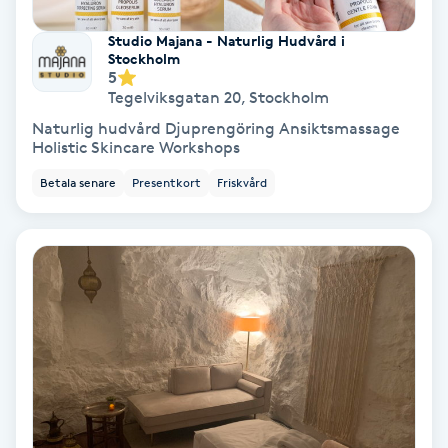
Studio Majana - Naturlig Hudvård i
PRP (Platelet Rich Plasma)
Stockholm
5
Tegelviksgatan 20
,
Stockholm
PRX-T33
Naturlig hudvård Djuprengöring Ansiktsmassage
Holistic Skincare Workshops
Psoriasis
Betala senare
Presentkort
Friskvård
PT
R
Radiofrekvens
Rakning
Reflexologi