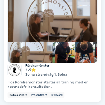
Tvätt & Fön
V
Vaccination
Vampyrbehandling
Vaxning
Vaxning brasiliansk
Rörelsemönster
4.9
Veterinär
Solna strandväg 1
,
Solna
Hos Rörelsemönster startar all träning med en
Vibrationsmassage
kostnadsfri konsultation.
Betala senare
Presentkort
Friskvård
Vinyasa Yoga