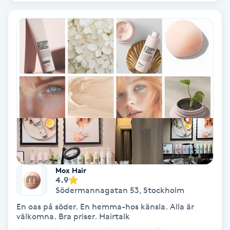
Nagelförlängning akryl
Nagelförlängning gelé
Nagelförlängning glasfiber
Nagelförlängning silke
Nagelförstärkning
Nagelklippning
Mox Hair
4.9
Södermannagatan 53
,
Stockholm
Nagelsvamp
En oas på söder. En hemma-hos känsla. Alla är
välkomna. Bra priser. Hairtalk
Nageltrång