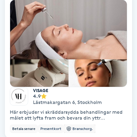
Medium
Megavolymfransar
Melasma
Mesoterapi
MicroPen
VISAGE
Microshading
4.9
Lästmakargatan 6
,
Stockholm
Mixfransar
Här erbjuder vi skräddarsydda behandlingar med
målet att lyfta fram och bevara din yttr...
N
Betala senare
Presentkort
Branschorg.
Nagelförlängning