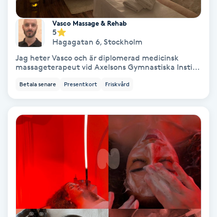
Regndroppsmassage
Vasco Massage & Rehab
5
Reiki
Hagagatan 6
,
Stockholm
Jag heter Vasco och är diplomerad medicinsk
Reikihealing
massageterapeut vid Axelsons Gymnastiska Insti...
Betala senare
Presentkort
Friskvård
Reiki massage
Restorative Yoga
Rosacea
Rosenmetoden
Ryggmassage
S