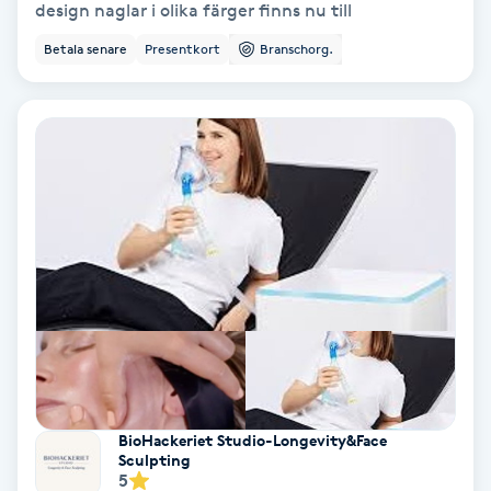
design naglar i olika färger finns nu till
Olaplex
Betala senare
Presentkort
Branschorg.
Olaplexbehandling
Ombre
Ombre brows
Ombre naglar
Optiker
Ortobionomi
BioHackeriet Studio-Longevity&Face
Ortopedi
Sculpting
5