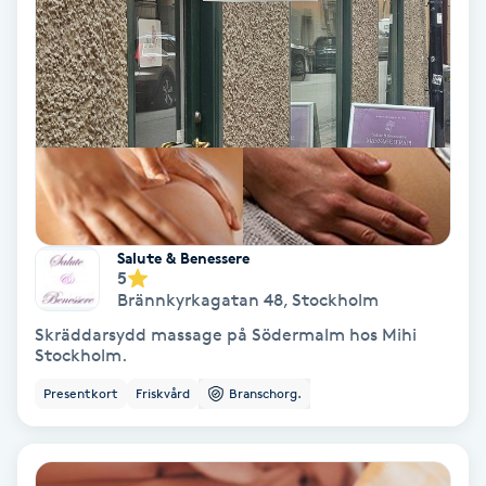
Koppningsmassage
Kosmetisk tatuering
Kostrådgivning
Kroppsinpackning
Salute & Benessere
5
Kroppspeeling
Brännkyrkagatan 48
,
Stockholm
Skräddarsydd massage på Södermalm hos Mihi
Käkledsbehandling
Stockholm.
Presentkort
Friskvård
Branschorg.
Kärlbehandling
L