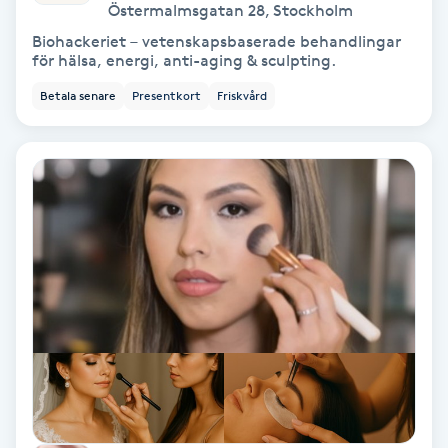
Östermalmsgatan 28
,
Stockholm
Osteopati
Biohackeriet – vetenskapsbaserade behandlingar
P
för hälsa, energi, anti-aging & sculpting.
Betala senare
Presentkort
Friskvård
Paraffinbehandling
Pedikyr
Pensionärklippning
Permanent
Permanent hårborttagning
Permanent ögonbrynsmakeup
Personal shopper