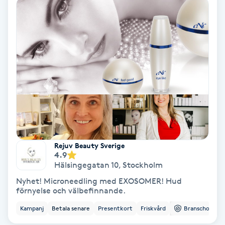
Ansiktsbehandling djuprengörande
B
Babylights
Balayage
Bambumassage
Barber
Rejuv Beauty Sverige
4.9
Barnklippning
Hälsingegatan 10
,
Stockholm
Nyhet! Microneedling med EXOSOMER! Hud
BIAB
förnyelse och välbefinnande.
Kampanj
Betala senare
Presentkort
Friskvård
Branschorg.
Blowout