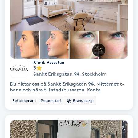
Keratinbehandling
Kinesiologi
Kinesisk medicin
Klinik Vasastan
Kiropraktik
5
Sankt Eriksgatan 94
,
Stockholm
Klangmassage
Du hittar oss på Sankt Eriksgatan 94. Mittemot t-
bana och nära till stadsbussarna. Konta
Klippning
Betala senare
Presentkort
Branschorg.
Klippning & Slingor
Klippning ungdom