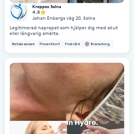
Kroppex Solna
Färgning
4.8
Johan Enbergs väg 20
,
Solna
Föning
Legitimerad naprapat som hjälper dig med akut
eller långvarig smärta.
G
Betala senare
Presentkort
Friskvård
Branschorg.
Gel naglar
Gelenaglar
Gellack
Gellack med förstärkning
Gravidmassage
Gravidyoga