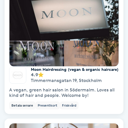
Terapi
Thaimassage
Toning
Torr hårbotten
Torrborstning
Moon Hairdressing (vegan & organic haircare)
4.9
Timmermansgatan 19
,
Stockholm
Triggerpunktsmassage
A vegan, green hair salon in Södermalm. Loves all
kind of hair and people. Welcome by!
Trådning
Betala senare
Presentkort
Friskvård
Träning