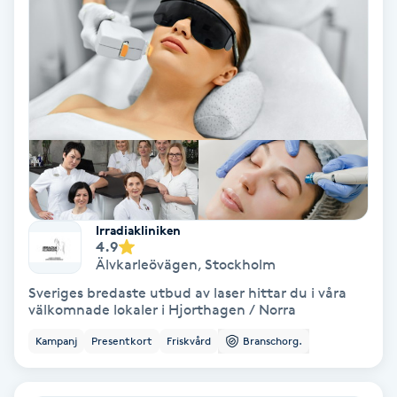
Lymfmassage
Läpptatuering
M
Makeup
Manikyr & Pedikyr
Massage
Irradiakliniken
4.9
Älvkarleövägen
,
Stockholm
Medial vägledning
Sveriges bredaste utbud av laser hittar du i våra
välkomnade lokaler i Hjorthagen / Norra
Medicinsk massage
Kampanj
Presentkort
Friskvård
Branschorg.
Meditation