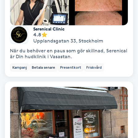
Hollywood Peel
Hot Stone Massage
Serenical Clinic
4.8
Hot yoga
Upplandsgatan 33
,
Stockholm
När du behöver en paus som gör skillnad, Serenical
är Din hudklinik i Vasastan.
Hudföryngring
Kampanj
Betala senare
Presentkort
Friskvård
Huduppstramning
Hudvård
Hyaluronsyra
Hyperhidros