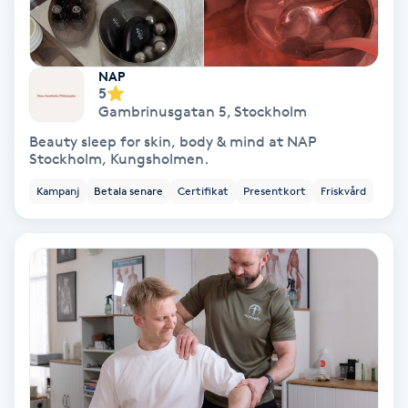
Samtalsterapi
NAP
Senioryoga
5
Gambrinusgatan 5
,
Stockholm
Shiatsu
Beauty sleep for skin, body & mind at NAP
Stockholm, Kungsholmen.
Singelfransar
Kampanj
Betala senare
Certifikat
Presentkort
Friskvård
Sjukgymnastik
Skalpmassage
Skinbooster
Sklerosering