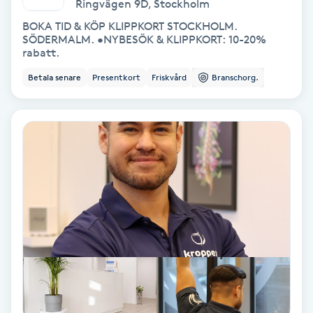
Ringvägen 9D
,
Stockholm
Fransförlängning Volym
BOKA TID & KÖP KLIPPKORT STOCKHOLM.
SÖDERMALM. •NYBESÖK & KLIPPKORT: 10-20%
rabatt.
Fransk manikyr
Betala senare
Presentkort
Friskvård
Branschorg.
Fransrengöring
Frekvensterapi
Friskvård
Friskvårdsmassage
Frisör
Funktionsanalys