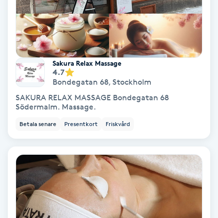
Hypnos
Hårborttagning
Sakura Relax Massage
Hårbottenbehandling
4.7
Bondegatan 68
,
Stockholm
Hårförlängning
SAKURA RELAX MASSAGE Bondegatan 68
Södermalm. Massage.
Hårvård
Betala senare
Presentkort
Friskvård
Hälsa
Hälsprickor
I
Idrottsmassage