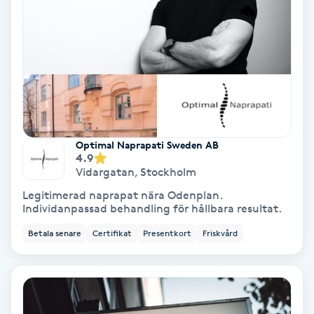
Svettbehandling
T
Tuina-massage
Taktil massage
Optimal Naprapati Sweden AB
4.9
Tandblekning
Vidargatan
,
Stockholm
Legitimerad naprapat nära Odenplan.
Tandläkare
Individanpassad behandling för hållbara resultat.
Betala senare
Certifikat
Presentkort
Friskvård
Tatuering
Tatueringsborttagning