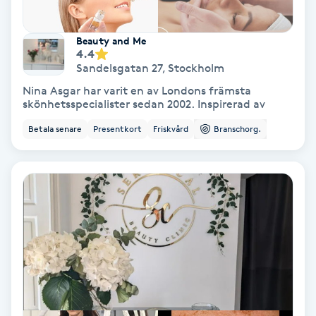
Gruppträning
Beauty and Me
4.4
Sandelsgatan 27
,
Stockholm
Gua Sha-massage
Nina Asgar har varit en av Londons främsta
H
skönhetsspecialister sedan 2002. Inspirerad av
Betala senare
Presentkort
Friskvård
Branschorg.
Hatha Yoga
Headspa
Healing
Herrklippning
HIFU