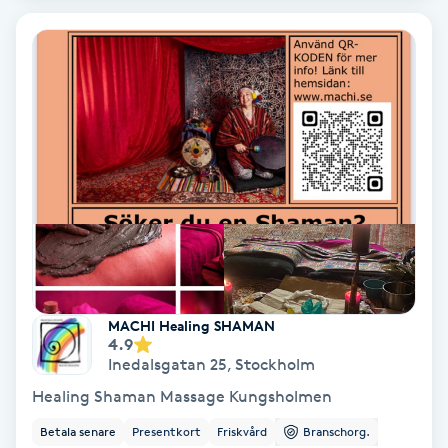
Bottenfärg
Brynformning
Brynfärgning
Brynplockning
Bröllopsuppsättning
C
MACHI Healing SHAMAN
4.9
Celluliter
Inedalsgatan 25
,
Stockholm
Healing Shaman Massage Kungsholmen
Coachning
Betala senare
Presentkort
Friskvård
Branschorg.