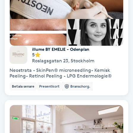
IPL
IPL hårborttagning
IR-massage
illume BY EMELIE - Odenplan
5
J
Roslagsgatan 23
,
Stockholm
Japansk massage
Neostrata - SkinPen® microneedling- Kemisk
Peeling- Retinol Peeling - LPG Endermologie®
K
Betala senare
Presentkort
Branschorg.
K18
Katun fransar
Kemisk peeling