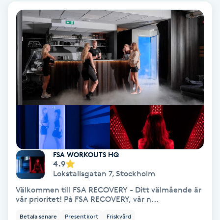
Volymfransar
Vårtor
Y
Yin Yoga
Yoga
Yoga Nidra
FSA WORKOUTS HQ
Yogamassage
4.9
Lokstallsgatan 7
,
Stockholm
Z
Välkommen till FSA RECOVERY - Ditt välmående är
vår prioritet! På FSA RECOVERY, vår n...
Zonterapi
Betala senare
Presentkort
Friskvård