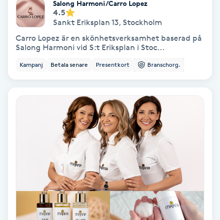
Salong Harmoni/Carro Lopez
4.5
Personlig tränare
Sankt Eriksplan 13
,
Stockholm
Carro Lopez är en skönhetsverksamhet baserad på
Salong Harmoni vid S:t Eriksplan i Stoc...
Picolaser
Kampanj
Betala senare
Presentkort
Branschorg.
Piercing
Pigmentbehandling
Pigmentfläckar
Plastikkirurgi
Powder brows
Power Yoga