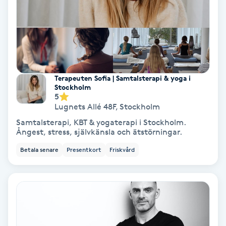
Spa
Spa manikyr & pedikyr
Spa-manikyr
Terapeuten Sofia | Samtalsterapi & yoga i
Stockholm
5
Spa-pedikyr
Lugnets Allé 48F
,
Stockholm
Samtalsterapi, KBT & yogaterapi i Stockholm.
Spraytan
Ångest, stress, självkänsla och ätstörningar.
Betala senare
Presentkort
Friskvård
Stylist
Sugaring
Svensk massage