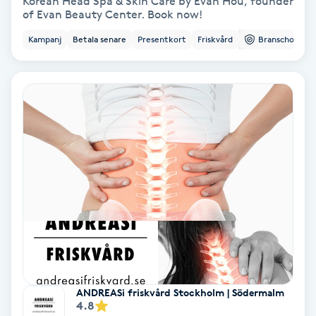
Korean Head Spa & Skin Care by Evan Hou, founder
of Evan Beauty Center. Book now!
Fotmassage
Kampanj
Betala senare
Presentkort
Friskvård
Branschorg.
Fotsvamp
Fotvård
Fransar
Fransborttagning
Fransfärgning
Fransförlängning
ANDREASi friskvård Stockholm | Södermalm
Fransförlängning Megavolym
4.8