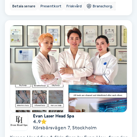
Extensions borttagning
Betala senare
Presentkort
Friskvård
Branschorg.
Eyeliner-tatuering
F
Face framing
Faceliftmassage
Fet hårbotten
Fettreducering
Fibromassage
Evan Laser Head Spa
4.9
Körsbärsvägen 7
,
Stockholm
Fillers