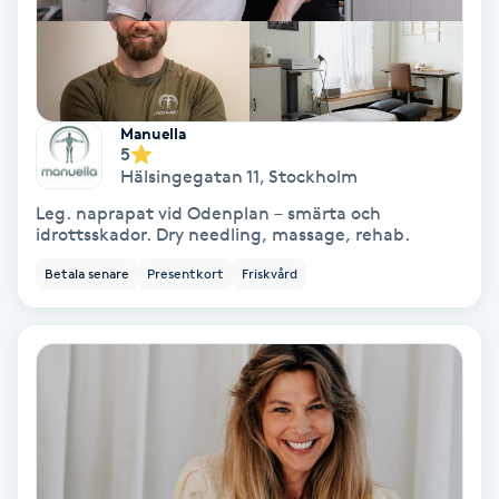
Skoinlägg
Skägg
Manuella
5
Skäggfärgning
Hälsingegatan 11
,
Stockholm
Leg. naprapat vid Odenplan – smärta och
Skäggklippning
idrottsskador. Dry needling, massage, rehab.
Betala senare
Presentkort
Friskvård
Skäggtrimmning
Skönhet
Slingor
Sockring