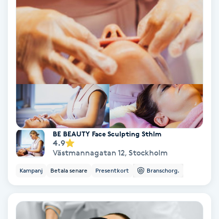
Laserbehandling
Lashlift Keratin
LED-ljusterapi
Liktornar
LPG
BE BEAUTY Face Sculpting Sthlm
LPG-behandling
4.9
Västmannagatan 12
,
Stockholm
LPG-massage
Kampanj
Betala senare
Presentkort
Branschorg.
Luggklippning