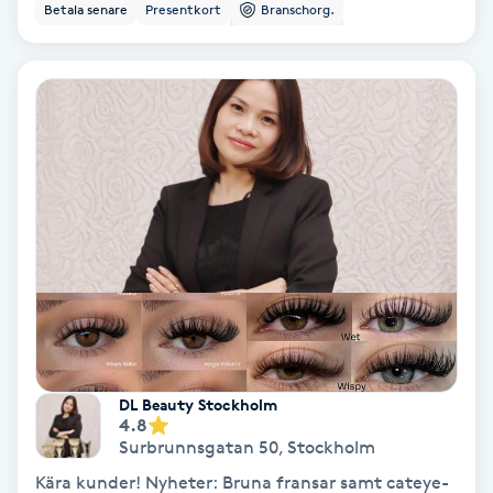
Betala senare
Presentkort
Branschorg.
Nagelvård
Naglar borttagning
Naglar reparation
Naprapati
Navelpiercing
NBE-massage
DL Beauty Stockholm
4.8
Ny frisyr
Surbrunnsgatan 50
,
Stockholm
O
Kära kunder! Nyheter: Bruna fransar samt cateye-