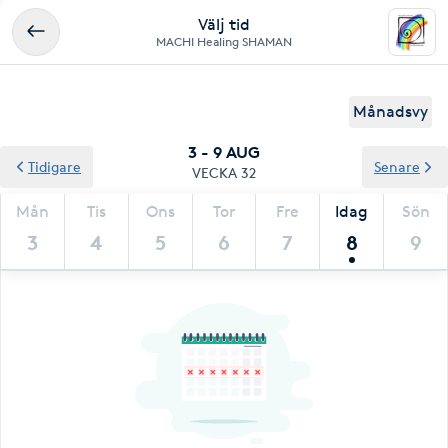
Välj tid
MACHI Healing SHAMAN
Månadsvy
3 - 9 AUG
Tidigare
Senare
VECKA 32
Mån
Tis
Ons
Tor
Fre
Idag
Sön
3
4
5
6
7
8
9