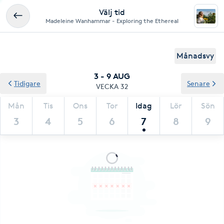
Välj tid
Madeleine Wanhammar - Exploring the Ethereal
Månadsvy
3 - 9 AUG
Tidigare
Senare
VECKA 32
Mån
Tis
Ons
Tor
Idag
Lör
Sön
3
4
5
6
7
8
9