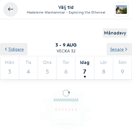
Välj tid
Madeleine Wanhammar - Exploring the Ethereal
Månadsvy
3 - 9 AUG
Tidigare
Senare
VECKA 32
Mån
Tis
Ons
Tor
Idag
Lör
Sön
3
4
5
6
7
8
9