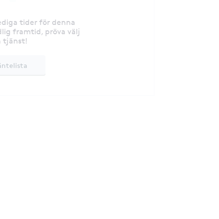
lediga tider för denna
lig framtid, pröva välj
 tjänst!
äntelista