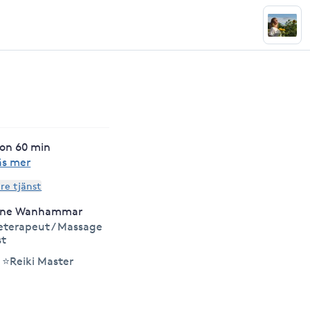
ion 60 min
äs mer
are tjänst
ine Wanhammar
terapeut / Massage
st
⭐Reiki Master