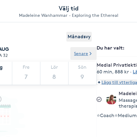
Välj tid
Madeleine Wanhammar - Exploring the Ethereal
Månadsvy
Du har valt
:
 AUG
Senare
A 32
Medial Privatlekt
ag
Fre
Lör
Sön
60 min
,
888 kr
·
L
7
8
9
Lägg till ytterlig
Madele
Massage
therapi
⭐Coach⭐Medium 