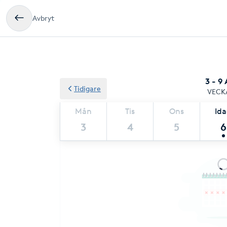
Avbryt
3 - 9
Tidigare
VECK
Mån
Tis
Ons
Id
3
4
5
6