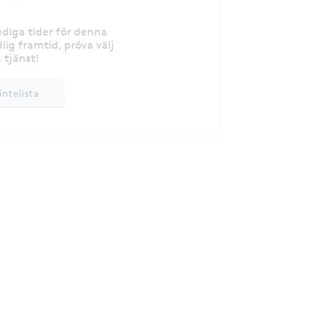
lediga tider för denna
lig framtid, pröva välj
 tjänst!
äntelista