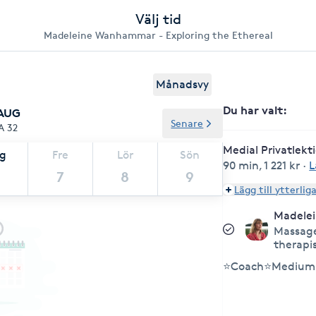
Välj tid
Madeleine Wanhammar - Exploring the Ethereal
Månadsvy
Du har valt
:
 AUG
Senare
A 32
Medial Privatlekt
ag
Fre
Lör
Sön
90 min
,
1 221 kr
·
L
7
8
9
Lägg till ytterlig
Madele
Massage
therapi
⭐Coach⭐Medium 