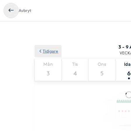
Avbryt
3 - 9
Tidigare
VECK
Mån
Tis
Ons
Id
3
4
5
6