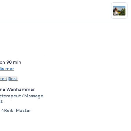
ion 90 min
äs mer
are tjänst
ine Wanhammar
terapeut / Massage
st
⭐Reiki Master