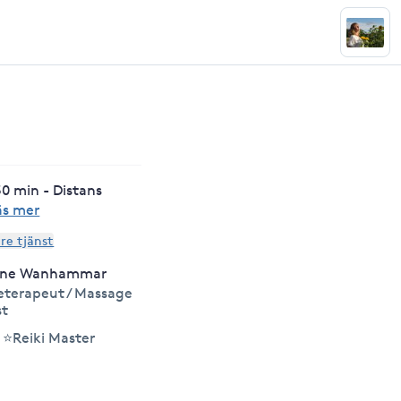
0 min - Distans
äs mer
are tjänst
ine Wanhammar
terapeut / Massage
st
⭐Reiki Master