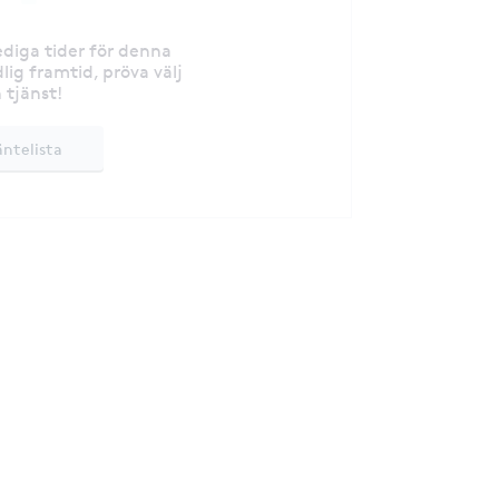
lediga tider för denna
lig framtid, pröva välj
 tjänst!
äntelista