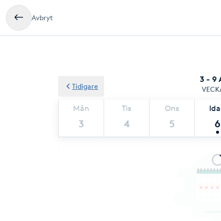
Avbryt
3 - 9
Tidigare
VECK
Mån
Tis
Ons
Id
3
4
5
6