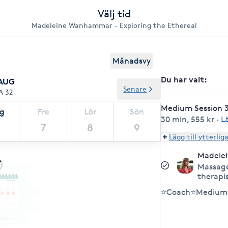
Välj tid
Madeleine Wanhammar - Exploring the Ethereal
Månadsvy
Du har valt
:
 AUG
Senare
A 32
Medium Session 3
ag
Fre
Lör
Sön
30 min
,
555 kr
·
L
7
8
9
Lägg till ytterlig
Madele
Massage
therapi
⭐Coach⭐Medium 