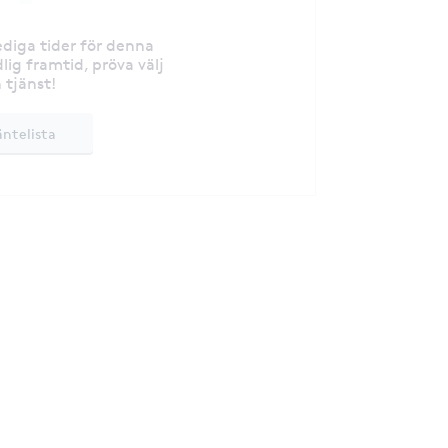
lediga tider för denna
lig framtid, pröva välj
 tjänst!
äntelista