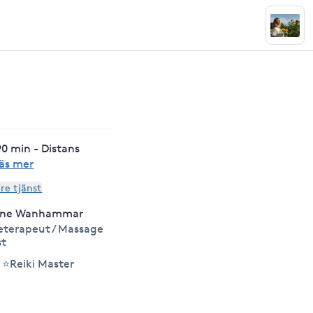
0 min - Distans
äs mer
are tjänst
ine Wanhammar
terapeut / Massage
st
⭐Reiki Master