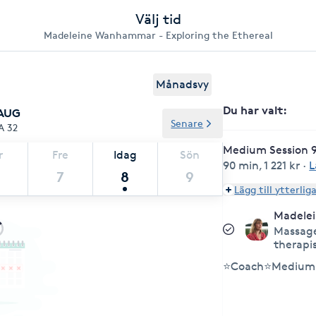
Välj tid
Madeleine Wanhammar - Exploring the Ethereal
Månadsvy
Du har valt
:
 AUG
Senare
A 32
Medium Session 9
r
Fre
Idag
Sön
90 min
,
1 221 kr
·
L
7
8
9
Lägg till ytterlig
Madele
Massage
therapi
⭐Coach⭐Medium 