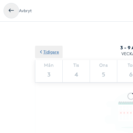
Avbryt
3 - 9
Tidigare
VECK
Mån
Tis
Ons
To
3
4
5
6