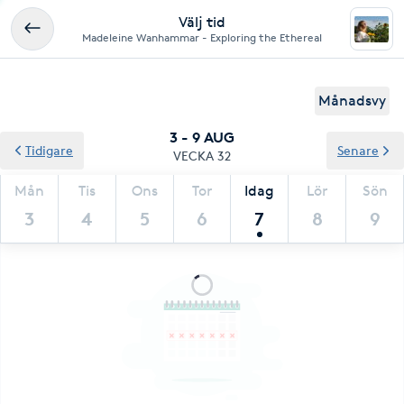
Välj tid
Madeleine Wanhammar - Exploring the Ethereal
Månadsvy
3 - 9 AUG
Tidigare
Senare
VECKA 32
Mån
Tis
Ons
Tor
Idag
Lör
Sön
3
4
5
6
7
8
9