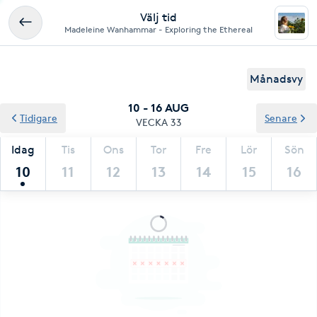
Välj tid
Madeleine Wanhammar - Exploring the Ethereal
Månadsvy
10 - 16 AUG
Tidigare
Senare
VECKA 33
Idag
Tis
Ons
Tor
Fre
Lör
Sön
10
11
12
13
14
15
16