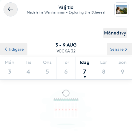
Välj tid
Madeleine Wanhammar - Exploring the Ethereal
Månadsvy
3 - 9 AUG
Tidigare
Senare
VECKA 32
Mån
Tis
Ons
Tor
Idag
Lör
Sön
3
4
5
6
7
8
9