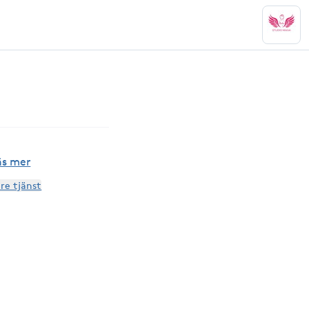
äs mer
are tjänst