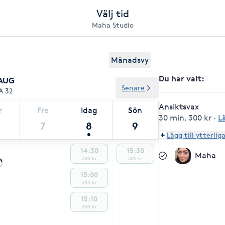
Välj tid
Maha Studio
Månadsvy
Du har valt
:
 AUG
Senare
A 32
Ansiktsvax
r
Fre
Idag
Sön
30 min
,
300 kr
·
L
7
8
9
Lägg till ytterlig
14:30
15:30
Maha
300 kr
300 kr
15:00
300 kr
15:10
300 kr