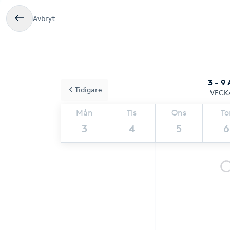
Avbryt
3 - 9
Tidigare
VECK
Mån
Tis
Ons
To
3
4
5
6