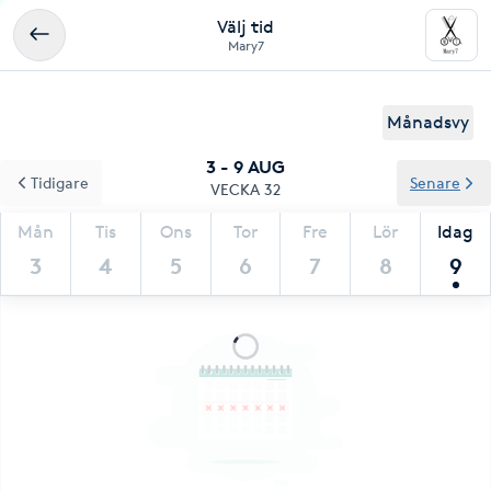
Välj tid
Mary7
Månadsvy
3 - 9 AUG
Tidigare
Senare
VECKA 32
Mån
Tis
Ons
Tor
Fre
Lör
Idag
3
4
5
6
7
8
9