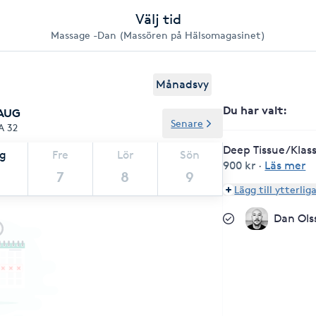
Välj tid
Massage -Dan (Massören på Hälsomagasinet)
Månadsvy
Du har valt
:
 AUG
Senare
A 32
Deep Tissue/Klas
ag
Fre
Lör
Sön
900 kr
·
Läs mer
7
8
9
Lägg till ytterlig
Dan Ols