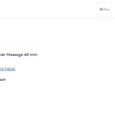
sisk Massage 60 min.
are tjänst
son