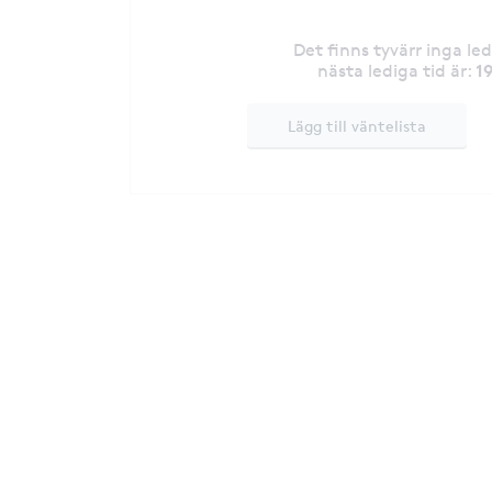
Det finns tyvärr inga le
1
nästa lediga tid är
:
Lägg till väntelista