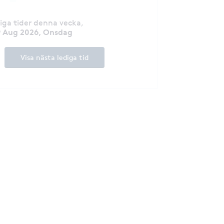
diga tider denna vecka
,
9 Aug 2026, Onsdag
Visa nästa lediga tid