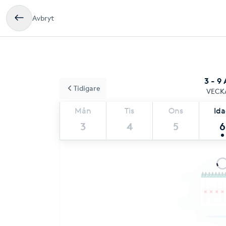
Avbryt
3 - 9
Tidigare
VECK
Mån
Tis
Ons
Id
3
4
5
6