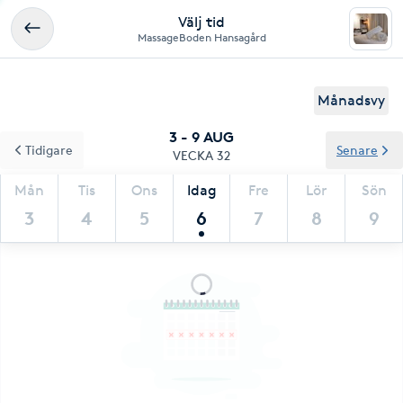
Välj tid
MassageBoden Hansagård
Månadsvy
3 - 9 AUG
Tidigare
Senare
VECKA 32
Mån
Tis
Ons
Idag
Fre
Lör
Sön
3
4
5
6
7
8
9