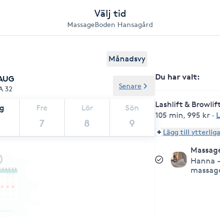
Välj tid
MassageBoden Hansagård
Månadsvy
Du har valt
:
 AUG
Senare
A 32
Lashlift & Browlif
ag
Fre
Lör
Sön
105 min
,
995 kr
·
7
8
9
Lägg till ytterlig
Massag
Hanna -
massag