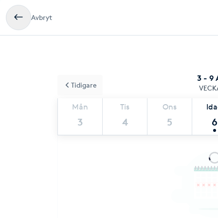
Avbryt
3 - 9
Tidigare
VECK
Mån
Tis
Ons
Id
3
4
5
6