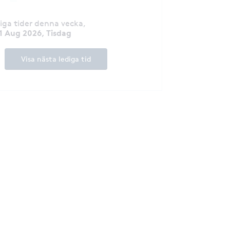
diga tider denna vecka
,
1 Aug 2026, Tisdag
Visa nästa lediga tid