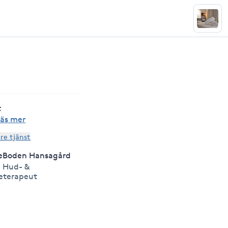
t
Läs mer
are tjänst
eBoden Hansagård
 Hud- &
eterapeut