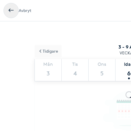
Avbryt
3 - 9
Tidigare
VECK
Mån
Tis
Ons
Id
3
4
5
6