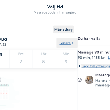
Välj tid
MassageBoden Hansagård
Månadsvy
Du har valt
:
 AUG
Senare
A 32
Massage 90 minu
ag
Fre
Lör
Sön
90 min
,
1 155 kr
·
L
7
8
9
Lägg till ytterlig
Massag
Hanna -
massag