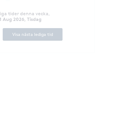
diga tider denna vecka
,
1 Aug 2026, Tisdag
Visa nästa lediga tid