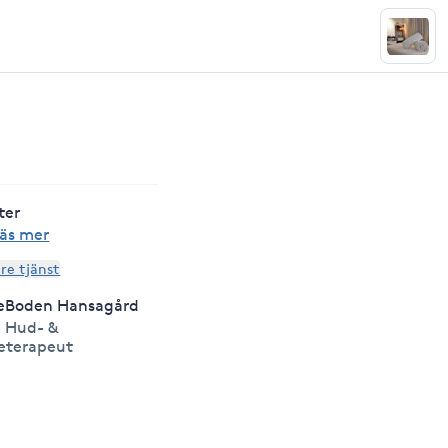
ter
äs mer
are tjänst
eBoden Hansagård
 Hud- &
eterapeut