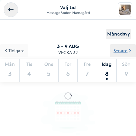
Välj tid
MassageBoden Hansagård
Månadsvy
3 - 9 AUG
Tidigare
Senare
VECKA 32
Mån
Tis
Ons
Tor
Fre
Idag
Sön
3
4
5
6
7
8
9