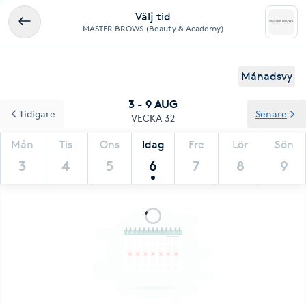
Välj tid
MASTER BROWS (Beauty & Academy)
Månadsvy
3 - 9 AUG
Tidigare
Senare
VECKA 32
Mån
Tis
Ons
Idag
Fre
Lör
Sön
3
4
5
6
7
8
9